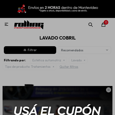
MI CUENTA
Menú
Nuevo!
Oportunidades!
Rolling Repuestos
0

LAVADO COBRIL
Neumáticos
Recomendados
Llantas
Filtrando por:
Estética automotriz
Lavado
Tipo de producto:
Tratamientos
Quitar filtros
Lubricantes

Aditivos
Aerosoles