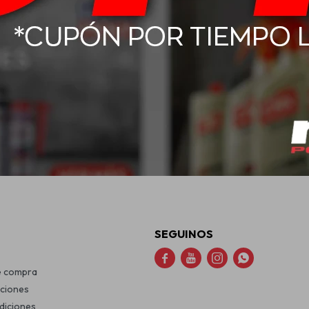
a Abrillantadora
Limpiador Multipropósito Apc
Cobril 
rill Pro 420cc
Cobril 500 cc
561
$
380
da.
SEGUINOS




e compra
uciones
diciones