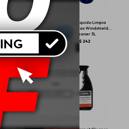
ril Shampoo Super
Cobril liquido Limpia
ntrado Maquina De
Parabrisas Windshield
ma y Uso manual 1L
Cleaner 3L
$
638
$
242