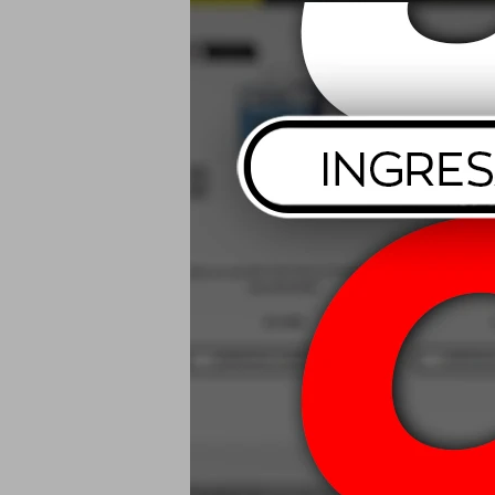
Cobril Brill
Líquida Per
$