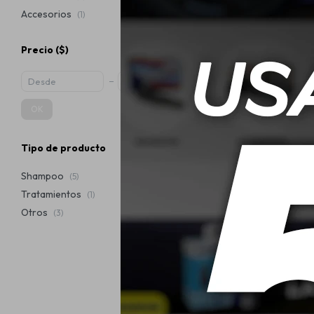
Accesorios
(1)
Precio
($)
Cobril Shampo
OK
Tipo de producto
$
Shampoo
(5)
Tratamientos
(1)
Otros
(3)