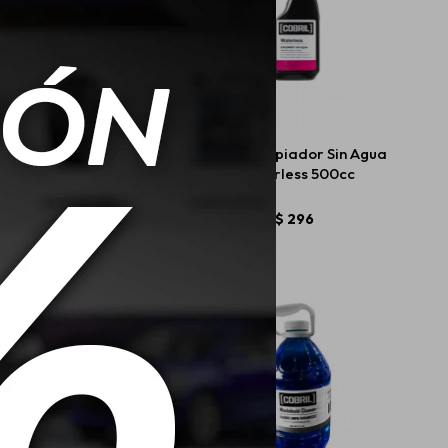
ril Renovador De
Cobril Limpiador Sin Agua
icos En Gel Tire Gel
Waterless 500cc
500cc
$
619
$
296