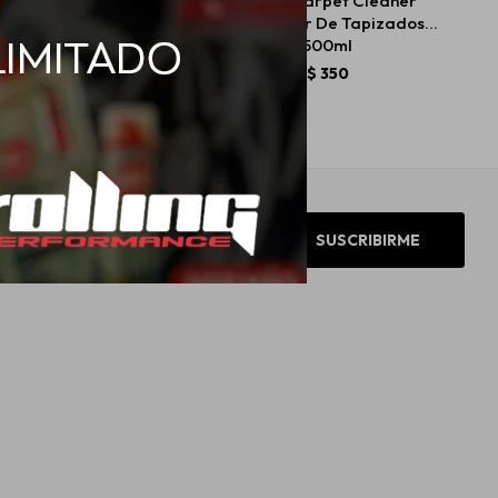
Pro Wash Shampoo Con
Cobril Carpet Cleaner
Cera 900ml
Limpiador De Tapizados
500ml
$
475
$
350
SUSCRIBIRME