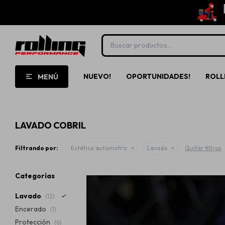
NUEVO!
OPORTUNIDADES!
ROLL
MENÚ
LAVADO COBRIL
Filtrando por:
Estética automotriz
Lavado
Quitar filtros
Categorías
Lavado
(12)
Encerado
(1)
Protección
(6)