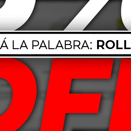
 Pro Silicona
Cobril Carbon Black
Cob
fumada 500cc
Hidratador De Plasticos
Conce
500cc
Espu
485
$
666