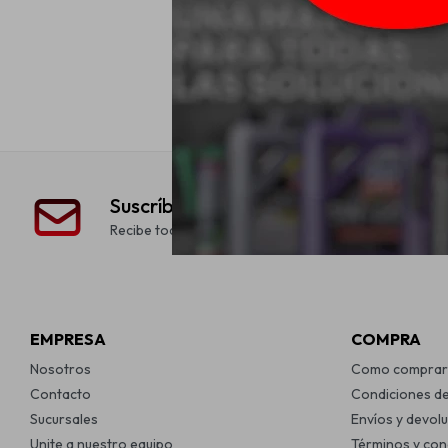
Cobril Silicon
En Aerosol B
$
Suscríbete a nuestra newsletter
Recibe todas las novedades y ofertas de nuestra tien
EMPRESA
COMPRA
Nosotros
Como comprar
Contacto
Condiciones d
Sucursales
Envíos y devol
Unite a nuestro equipo
Términos y con