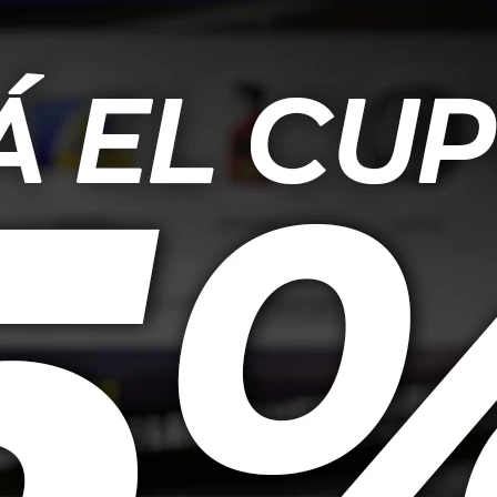
o Ph Neutro 1L
Cobril Limpiador De Vidrios
Cob
Glass Cleaner 500cc
Neumat
355
$
341