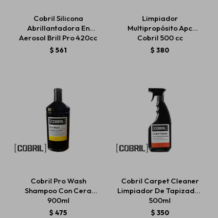
Cobril Silicona
Limpiador
Abrillantadora En
Multipropósito Apc
Aerosol Brill Pro 420cc
Cobril 500 cc
$
561
$
380
Cobril Pro Wash
Cobril Carpet Cleaner
Shampoo Con Cera
Limpiador De Tapizados
900ml
500ml
$
475
$
350