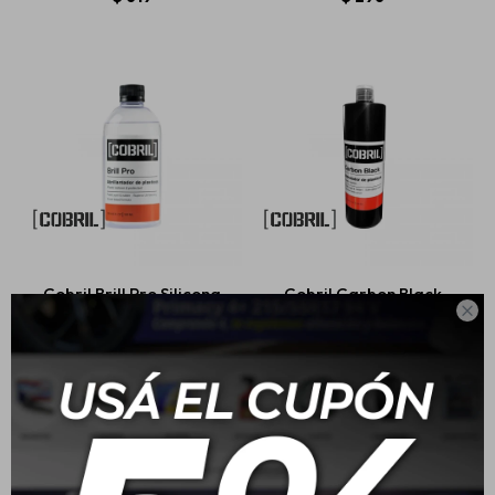
Cobril Brill Pro Silicona
Cobril Carbon Black

Líquida Perfumada
Hidratador De Plasticos
500cc
500cc
$
485
$
666