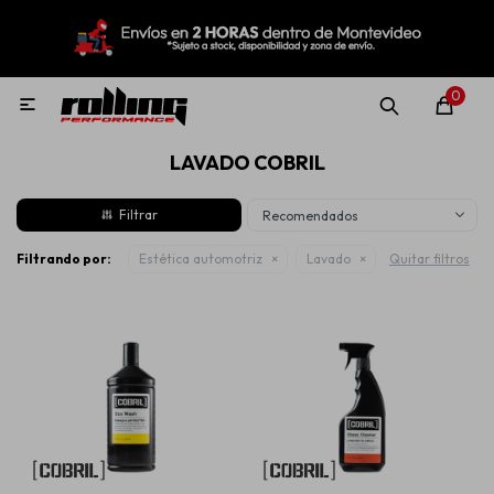
MI CUENTA
Menú
Nuevo!
Oportunidades!
Rolling Repuestos
0

LAVADO COBRIL
Neumáticos
Recomendados
Llantas
Filtrando por:
Estética automotriz
Lavado
Quitar filtros
Lubricantes
Aditivos
Aerosoles