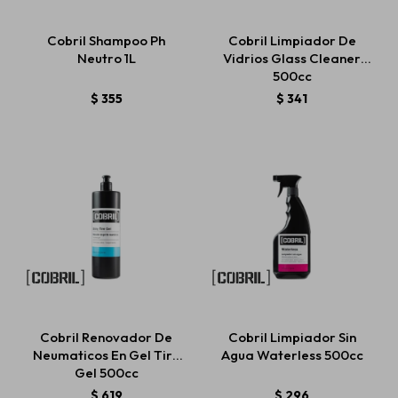
Cobril Shampoo Ph
Cobril Limpiador De
Neutro 1L
Vidrios Glass Cleaner
Estética automotriz
500cc
$
355
$
341
Accesorios
Baterías
Repuestos
Servicios
Cobril Renovador De
Cobril Limpiador Sin
Neumaticos En Gel Tire
Agua Waterless 500cc
Gel 500cc
$
619
$
296