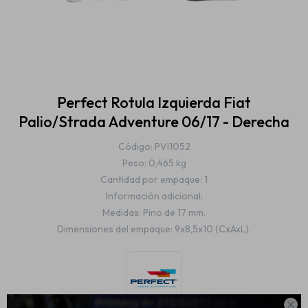
Estética automotriz
Accesorios
Perfect Rotula Izquierda Fiat
Palio/Strada Adventure 06/17 - Derecha
Baterías
Código: PVI1052
Peso: 0,465 kg
Cantidad por empaque: 1
Repuestos
Información adicional:
Medidas: Pino de 17 mm.
Dimensiones del empaque: 9x8,5x10 (CxAxL).
Servicios
