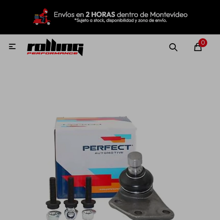
MI CUENTA
Menú
Nuevo!
Oportunidades!
Rolling Repuestos
0

Neumáticos
Llantas
Lubricantes
Aditivos
Aerosoles