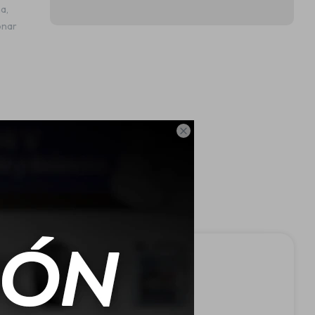
a,
onar
