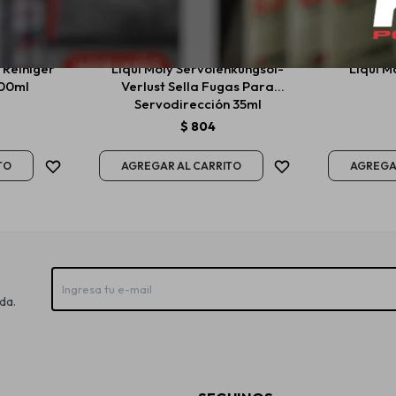
n Reiniger
Liqui Moly Servolenkungsol-
Liqui M
300ml
Verlust Sella Fugas Para
Servodirección 35ml
$
804
da.