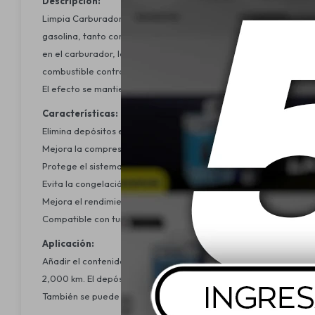
Descripción:
Limpia Carburador Liqui Moly MTX Vergaser-Reiniger es un produ
gasolina, tanto como medida preventiva como para solucionar p
en el carburador, las válvulas, las bujías y la cámara de combu
combustible contra la corrosión y evita la congelación del carbu
El efecto se mantiene durante hasta 2000 km, lo que contribuye 
Características:
Elimina depósitos en el carburador, las válvulas y las bujías.
Mejora la compresión y reduce el consumo de combustible.
Protege el sistema de combustible contra la corrosión.
Evita la congelación del carburador.
Mejora el rendimiento del motor.
Compatible con turbocompresores y catalizadores.
Aplicación:
Añadir el contenido de la lata directamente al depósito de comb
2,000 km. El depósito de combustible debe estar al menos a la 
También se puede añadir directamente al carburador con el mo