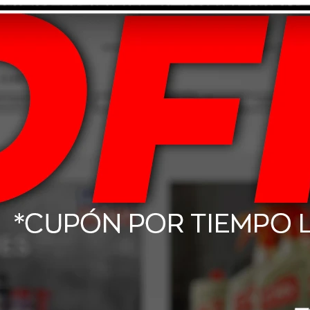
para el trato de productos químicos. Lávese las manos antes de hacer una 
Productos que te pueden interesar