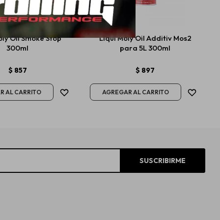
oly Oil Smoke Stop
Liqui Moly Oil Additiv Mos2
300ml
para 5L 300ml
$
857
$
897
SUSCRIBIRME