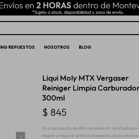
ING REPUESTOS
NOSOTROS
BLOG
Liqui Moly MTX Vergaser
Reiniger Limpia Carburado
300ml
$
845
Es un producto de alto rendimiento diseñado par
limpiar y mejorar el funcionamiento de los motor