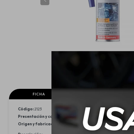
FICHA
Código:
2123
Presentación y contenido:
300ml
Origen y fabricación:
Alemania