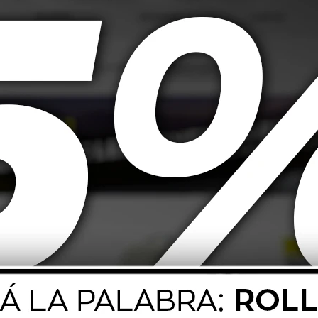
cto de alto rendimiento diseñado para limpiar y mejorar el funcionamient
roblemas específicos. Este limpiador ha sido probado en turbocompresores
stión. Evita la formación de nuevos depósitos, mejora la compresión, y red
rador.
a una mayor eficiencia del motor y a una reducción de las emisiones nociv
ustible. 300 ml son suficientes para hasta 70 litros de combustible. Para
mitad de su capacidad para asegurar una correcta mezcla. En uso constant
tor en marcha.