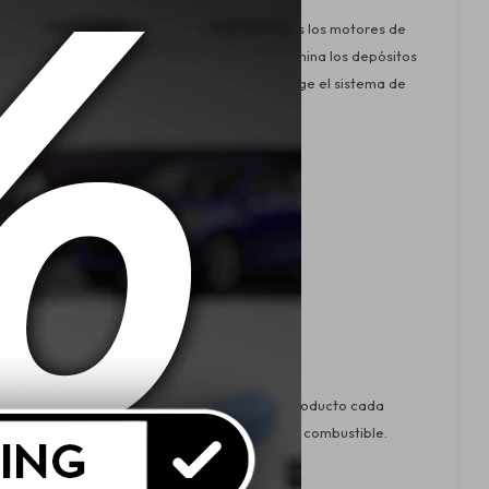
o de los motores de gasolina. Apto para todos los motores de
 y catalizadores, y su fórmula avanzada elimina los depósitos
uce el consumo de combustible, mientras protege el sistema de
as.
 mejores resultados, se recomienda añadir el producto cada
e, añadir entre 0,3% y 0,5% de la cantidad de combustible.