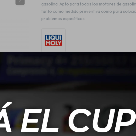
gasolina. Apto para todos los motores de gasolin
tanto como medida preventiva como para soluci
problemas específicos.