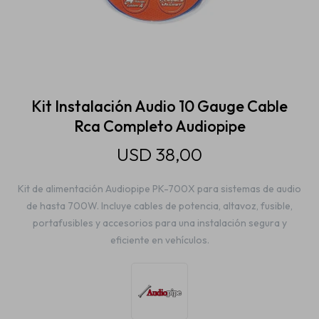
Estética automotriz
Accesorios
Kit Instalación Audio 10 Gauge Cable
Rca Completo Audiopipe
Baterías
USD
38,00
Kit de alimentación Audiopipe PK-700X para sistemas de audio
Repuestos
de hasta 700W. Incluye cables de potencia, altavoz, fusible,
portafusibles y accesorios para una instalación segura y
eficiente en vehículos.
Servicios