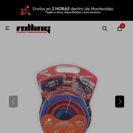
MI CUENTA
Menú
Nuevo!
Oportunidades!
Rolling Repuestos
0

Neumáticos
Llantas
Lubricantes
Aditivos
Aerosoles