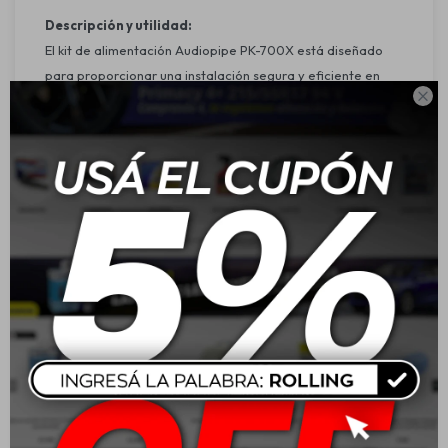
Descripción y utilidad:
El kit de alimentación Audiopipe PK-700X está diseñado
para proporcionar una instalación segura y eficiente en

sistemas de audio para vehículos de hasta 700W. Sus
componentes aseguran una óptima transmisión de
energía, reduciendo interferencias y mejorando el
rendimiento del sistema de sonido.
Características:
Cable primario rojo de 17' (10 AWG) para alimentación.
Cable primario plata de 3' (10 AWG) para conexión a tierra.
Cable de altavoz de 25' (16 AWG) para una conexión clara
y sin pérdidas.
Fusible de 30 AMP ATC para protección del sistema.
Portafusibles de 10 AWG para mayor seguridad en la
instalación.
Tubo de telar dividido de 3' para resguardar los cables.
10 sujetacables surtidos para organización y sujeción.