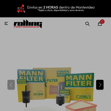
MI CUENTA
Menú
Nuevo!
Oportunidades!
Rolling Repuestos
0

Neumáticos
Llantas
Lubricantes
Aditivos
Aerosoles