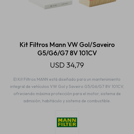
Estética automotriz
Accesorios
Kit Filtros Mann VW Gol/Saveiro
G5/G6/G7 8V 101CV
Baterías
USD
34,79
El Kit Filtros MANN está diseñado para un mantenimiento
Repuestos
integral de vehículos VW Gol y Saveiro G5/G6/G7 8V 101CV,
ofreciendo máxima protección para el motor, sistema de
admisión, habitáculo y sistema de combustible.
Servicios