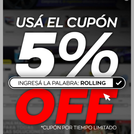
Profundidad (C): 71 mm
Rosca fina (G): 3/4"-16 UNF
Altura total (H): 92 mm
Filtro de habitáculo
Bloquea casi el 100% de polen, hollín y polvo, manteniendo
un aire limpio en el interior y protegiendo el aire
acondicionado. Ajuste exacto y flujo óptimo.
Medidas:
Largo (A): 252 mm
Ancho (B): 216 mm
Altura (H): 32 mm
Ubicación: Bajo la guantera, lado pasajero.
Filtro de combustible
Filtración precisa para prevenir daños por suciedad y
corrosión, con sellado seguro y rendimiento constante.
Medidas:
Diámetro interno 1 (C): 55 mm