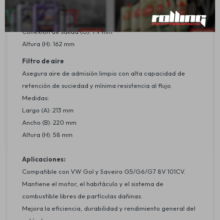
Diámetro externo (D): 62 mm
Conexión de entrada (F): 7.9 mm
Conexión de salida (G): 7.9 mm
Altura (H): 162 mm
Filtro de aire
Asegura aire de admisión limpio con alta capacidad de
retención de suciedad y mínima resistencia al flujo.
Medidas:
Largo (A): 213 mm
Ancho (B): 220 mm
Altura (H): 58 mm
Aplicaciones:
Compatible con VW Gol y Saveiro G5/G6/G7 8V 101CV.
Mantiene el motor, el habitáculo y el sistema de
combustible libres de partículas dañinas.
Mejora la eficiencia, durabilidad y rendimiento general del