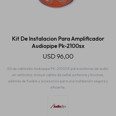
Estética automotriz
Accesorios
Kit De Instalacion Para Amplificador
Audiopipe Pk-2100sx
Baterías
USD
96,00
Kit de cableado Audiopipe PK-2100SX para sistemas de audio
Repuestos
en vehículos. Incluye cables de señal, potencia y bocinas,
además de fusible y accesorios para una instalación segura y
eficiente.
Servicios