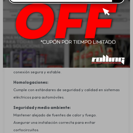
Cables de alimentación de calibre grueso para una mejor
conducción de corriente.
Fusible de alta capacidad para mayor seguridad del
sistema.
Terminales chapados en oro para mejorar la conductividad
y evitar la corrosión.
Aplicación:
Recomendado para la instalación de sistemas de
amplificación de audio en vehículos, asegurando una
conexión segura y estable.
Homologaciones:
Cumple con estándares de seguridad y calidad en sistemas
eléctricos para automóviles.
Seguridad y medio ambiente:
Mantener alejado de fuentes de calor y fuego.
Asegurar una instalación correcta para evitar
cortocircuitos.