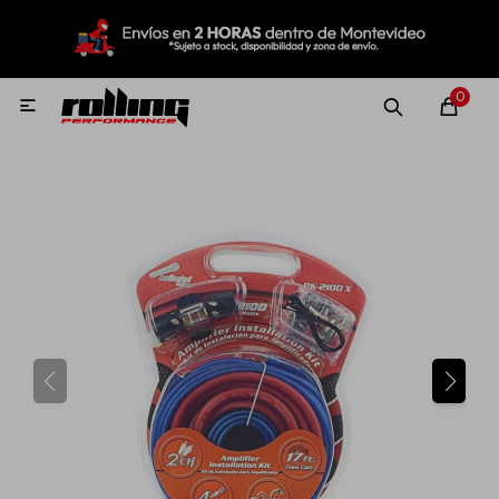
MI CUENTA
Menú
Nuevo!
Oportunidades!
Rolling Repuestos
0

Neumáticos
Llantas
Lubricantes
Aditivos
Aerosoles