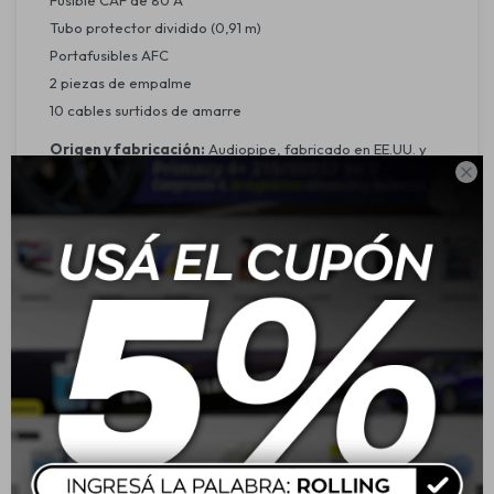
Fusible CAF de 80 A
Tubo protector dividido (0,91 m)
Portafusibles AFC
2 piezas de empalme
10 cables surtidos de amarre
Origen y fabricación:
Audiopipe, fabricado en EE.UU. y

China.
Descripción y utilidad:
El kit de cableado PK-2100SX de Audiopipe está diseñado
para optimizar la instalación y el rendimiento de sistemas
de audio amplificados en vehículos. Su cableado de alta
calidad garantiza una conexión segura y eficiente,
reduciendo la interferencia y maximizando la transferencia
de energía para una experiencia de sonido superior.
Características:
Cable de señal RCA blindado para minimizar ruidos e
interferencias.