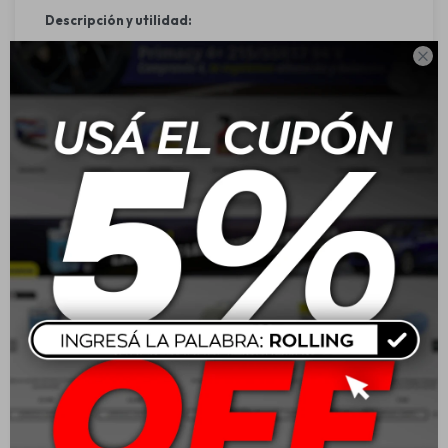
Descripción y utilidad:
Bosch AeroFit AF 26 es una escobilla limpiaparabrisas

universal de 26 pulgadas con diseño aerodinámico, ideal
para garantizar una limpieza eficiente y silenciosa del
parabrisas. Está fabricada con materiales resistentes y
tratada con grafito, ofreciendo un barrido suave y sin
ruidos. Ideal para vehículos con brazo tipo gancho.
Características:
Diseño aerodinámico para una distribución uniforme de la
presiónTratamiento de grafito para un barrido suave y
silenciosoCompatibilidad universal con conexión tipo
ganchoSin partes metálicas expuestas: no daña la pintura
ni se oxidaAlta durabilidad y desempeño incluso en
condiciones climáticas exigentesResistencia a la corrosión
y al desgaste
Aplicación:
Vehículos con conexión de escobilla tipo ganchoUso