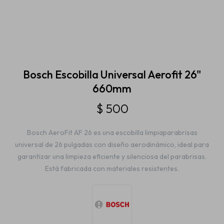
Estética automotriz
Accesorios
Bosch Escobilla Universal Aerofit 26"
660mm
Baterías
$
500
Bosch AeroFit AF 26 es una escobilla limpiaparabrisas
Repuestos
universal de 26 pulgadas con diseño aerodinámico, ideal para
garantizar una limpieza eficiente y silenciosa del parabrisas.
Está fabricada con materiales resistentes.
Servicios