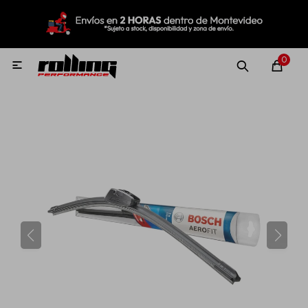
MI CUENTA
Menú
Nuevo!
Oportunidades!
Rolling Repuestos
0

Neumáticos
Llantas
Lubricantes
Aditivos
Aerosoles