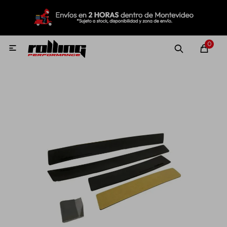
MI CUENTA
Menú
Nuevo!
Oportunidades!
Rolling Repuestos
0

Neumáticos
Llantas
Lubricantes
Aditivos
Aerosoles