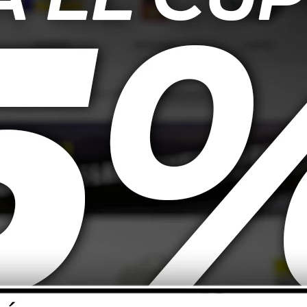
ión antirrobo para cualquier vehículo. Diseñada con múltiples funciones 
cnología avanzada. Incluye sensor volumétrico ajustable, lo que permite un