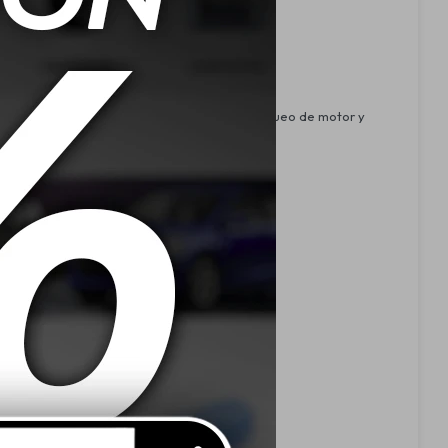
integradas como desconexión de la radio, bloqueo de motor y
 monitoreo preciso del interior del vehículo.