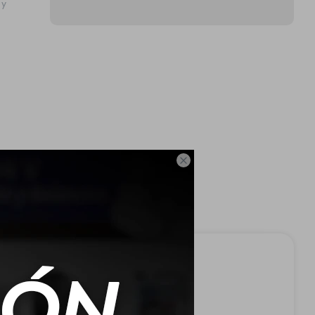
 y

alación y 1 manual de usuario.