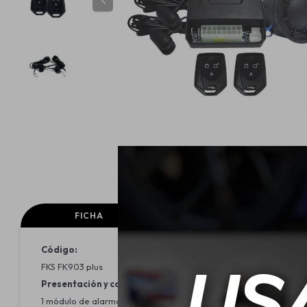
FICHA
Código:
FKS FK903 plus
Presentación y contenido:
1 módulo de alarma universal, 1 sirena dedicada, 2 mandos a distan