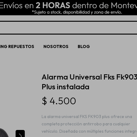
ING REPUESTOS
NOSOTROS
BLOG
Alarma Universal Fks Fk90
Plus instalada
$
4.500
La alarma universal FKS FK903 plus ofrece una
completa protección antirrobo para cualquier
vehículo. Diseñada con múltiples funciones integ