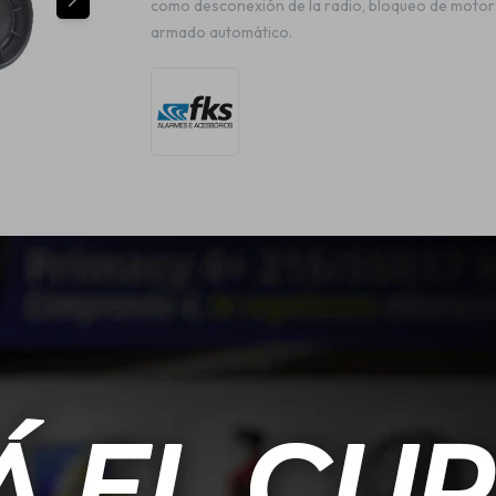
como desconexión de la radio, bloqueo de motor
armado automático.
cia, 1 sensor de ultrasonido (volumétrico), 1 led indicador, 1 arnés de inst