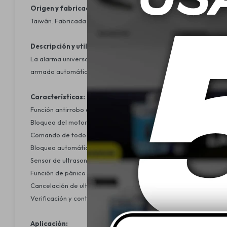
Origen y fabricación:
Taiwán. Fabricada por FKS Electronics.
Descripción y utilidad:
La alarma universal FKS FK903 plus ofrece una completa protecc
armado automático, garantiza la seguridad de tu vehículo con te
Características:
Función antirrobo con indicador led.
Bloqueo del motor integrado.
Comando de todo tipo de trabas eléctricas.
Bloqueo automático de puertas tras el arranque.
Sensor de ultrasonido con ajuste de sensibilidad.
Función de pánico y localización del vehículo.
Cancelación de ultrasonido y antirrobo.
Verificación y control de la activación.
Aplicación: