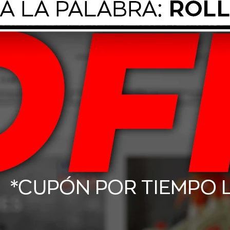
 la instalación sea realizada por un profesional para garantizar un funci
as antirrobo y de monitoreo. Este sistema ayuda a reducir robos y brinda 
nal.
Productos que te pueden interesar