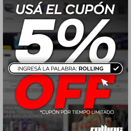
confiable para el uso diario. Ofrece buen agarre, confort y
un rendimiento adecuado tanto en ciudad como en ruta,
pensado para quienes buscan una alternativa accesible sin
perder seguridad básica.
Características:
Dibujo optimizado que mejora el agarre y la estabilidad en
distintas condiciones de manejo.
Buen confort de marcha, reduciendo ruidos y vibraciones.
Composición resistente para soportar el desgaste
cotidiano del uso urbano.
Canales de drenaje que ayudan a evacuar el agua y
disminuyen el riesgo de aquaplaning.
Aplicación:
Ideal para autos compactos que circulan principalmente en
entornos urbanos o rutas pavimentadas.
Seguridad y medio ambiente: