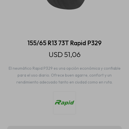
Estética automotriz
Accesorios
155/65 R13 73T Rapid P329
USD
51,06
Baterías
El neumático Rapid P329 es una opción económica y confiable
para el uso diario. Ofrece buen agarre, confort y un
Repuestos
rendimiento adecuado tanto en ciudad como en ruta.
Servicios