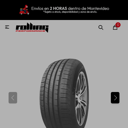
MI CUENTA
Menú
Nuevo!
Oportunidades!
Rolling Repuestos
0

Neumáticos
Llantas
Lubricantes
Aditivos
Aerosoles