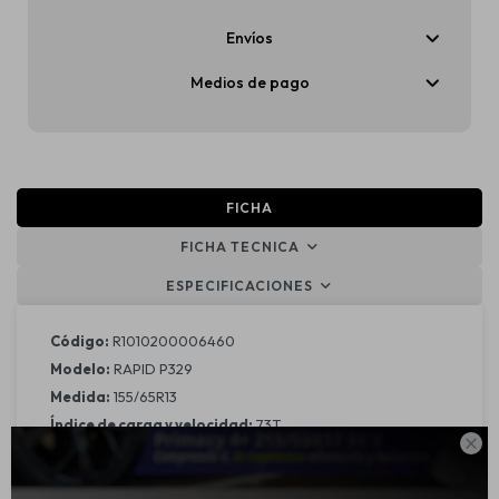
Envíos
Medios de pago
FICHA
FICHA TECNICA
ESPECIFICACIONES
Código:
R1010200006460
Modelo:
RAPID P329
Medida:
155/65R13
Índice de carga y velocidad:
73T

Descripción:
El neumático Rapid P329 es una opción económica y