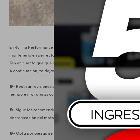
En Rolling Performance sabemos que cada detalle importa para ase
mantenerlo en perfecta armonía y maximizar su rendimiento.
Ten en cuenta que que descuidarla, puede tener consecuencias nega
A continuación, te dejamos algunos consejos:
❶- Realizar revisiones periódicas de la distribución asegurará que t
tiempo evita roturas costosas.
❷- Sigue las recomendaciones del fabricante para el reemplazo del ki
sincronización del motor, resultando en daños graves.
❸- Opta por piezas de repuesto de calidad que cumplan con los está