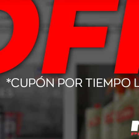
ación deficiente puede afectar negativamente la distribución. Mantén el
 de líquido refrigerante.
s en la sincronización del motor, pérdida de potencia, mayor consumo de
MENTARIOS
perado comentarios.