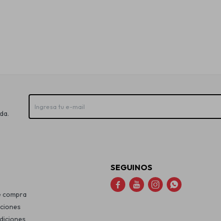
da.
SEGUINOS




e compra
uciones
diciones