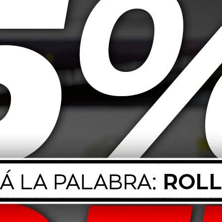
gurar un desempeño óptimo. Confía en nuestros expertos para
tivas.
odas las partes estén en buen estado. Detectar y solucionar problemas a
t de distribución. Ignorar esta tarea puede provocar fallos en la
ndares recomendados por el fabricante. Esto garantizará un mejor