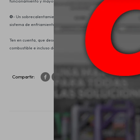
funcionamiento y mayor durabilidad.
❹- Un sobrecalentamiento del motor debido a un sistema de refriger
sistema de enfriamiento en buen estado y revisa regularmente el nivel
Ten en cuenta, que descuidar la distribución puede resultar en fallo
combustible e incluso daños irreparables.




SIN CO
No se han recu