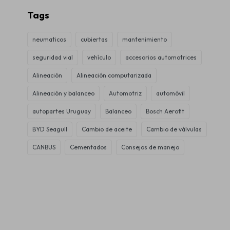
Tags
neumaticos
cubiertas
mantenimiento
seguridad vial
vehículo
accesorios automotrices
Alineación
Alineación computarizada
Alineación y balanceo
Automotriz
automóvil
autopartes Uruguay
Balanceo
Bosch Aerofit
BYD Seagull
Cambio de aceite
Cambio de válvulas
CANBUS
Cementados
Consejos de manejo