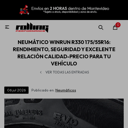
MI CUENTA
Menú
Nuevo!
Oportunidades!
Rolling Repuestos
0

NEUMÁTICO WINRUN R330 175/55R16:
Neumáticos
RENDIMIENTO, SEGURIDAD Y EXCELENTE
RELACIÓN CALIDAD-PRECIO PARA TU
VEHÍCULO
Llantas
VER TODAS LAS ENTRADAS
Lubricantes
Publicado en:
Neumáticos
06
jul
2026
Aditivos
Aerosoles