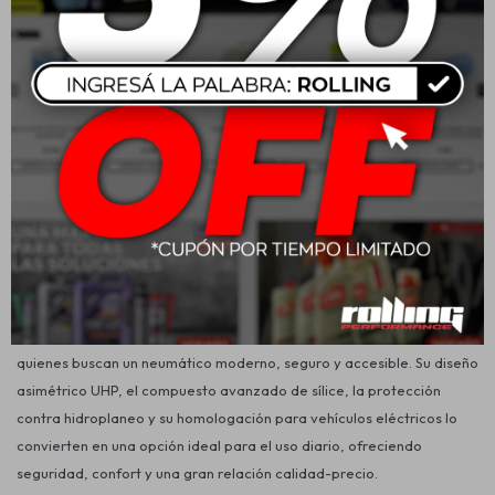
Consejos para prolongar la vida útil de tus neumáticos
Para aprovechar al máximo las prestaciones del WinRun R330
175/55R16, se recomienda:
Mantener la presión de inflado indicada por el fabricante.
Realizar rotaciones periódicas.
Verificar la alineación y balanceo.
Revisar regularmente el desgaste de la banda de rodadura.
Evitar sobrecargas que excedan el índice de carga permitido.
Conclusión
El
WinRun R330
175/55R16 80V es una excelente alternativa para
quienes buscan un neumático moderno, seguro y accesible. Su diseño
asimétrico UHP, el compuesto avanzado de sílice, la protección
contra hidroplaneo y su homologación para vehículos eléctricos lo
convierten en una opción ideal para el uso diario, ofreciendo
seguridad, confort y una gran relación calidad-precio.