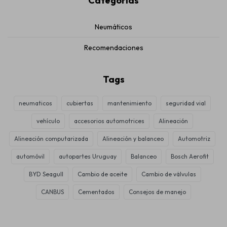
Categorías
Neumáticos
Recomendaciones
Tags
neumaticos
cubiertas
mantenimiento
seguridad vial
vehículo
accesorios automotrices
Alineación
Alineación computarizada
Alineación y balanceo
Automotriz
automóvil
autopartes Uruguay
Balanceo
Bosch Aerofit
BYD Seagull
Cambio de aceite
Cambio de válvulas
CANBUS
Cementados
Consejos de manejo