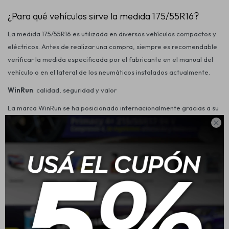
¿Para qué vehículos sirve la medida 175/55R16?
La medida 175/55R16 es utilizada en diversos vehículos compactos y
eléctricos. Antes de realizar una compra, siempre es recomendable
verificar la medida especificada por el fabricante en el manual del
vehículo o en el lateral de los neumáticos instalados actualmente.
WinRun
: calidad, seguridad y valor
La marca
WinRun
se ha posicionado internacionalmente gracias a su
capacidad de ofrecer neumáticos confiables con una excelente

relación calidad-precio. Sus procesos de fabricación cumplen con
estándares internacionales y están enfocados en brindar seguridad,
estabilidad y confort para el uso diario.
La amplia variedad de medidas disponibles permite encontrar
soluciones para automóviles, SUV, camionetas y vehículos
comerciales, manteniendo siempre un equilibrio entre desempeño y
economía.