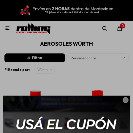
MI CUENTA
Menú
Nuevo!
Oportunidades!
Rolling Repuestos
0

AEROSOLES WÜRTH
Neumáticos
Recomendados
Llantas
Filtrando por:
Würth
Lubricantes

Aditivos
Aerosoles