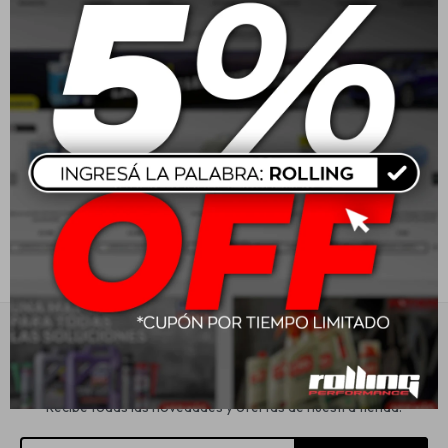
Wurth Limpiador De
Wurth Rost Off Mechanic
Frenos 500ml
300ml
Estética automotriz
$
340
$
273
Accesorios
Baterías
Repuestos
Servicios
Suscríbete a nuestra newsletter
Recibe todas las novedades y ofertas de nuestra tienda.