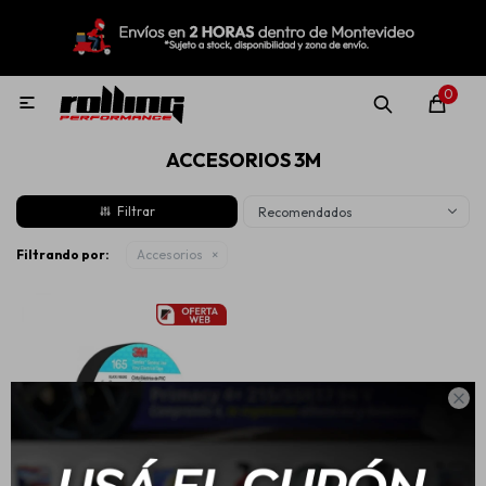
MI CUENTA
Menú
Nuevo!
Oportunidades!
Rolling Repuestos
0

ACCESORIOS 3M
Neumáticos
Recomendados
Llantas
Filtrando por:
Accesorios
Lubricantes

Aditivos
Aerosoles