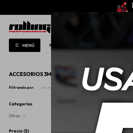
NUEVO!
OPORTUNIDADES!
ROLL
MENÚ
ACCESORIOS 3M
Filtrando por:
Accesorios
Categorías
Otros
(1)
Precio
($)