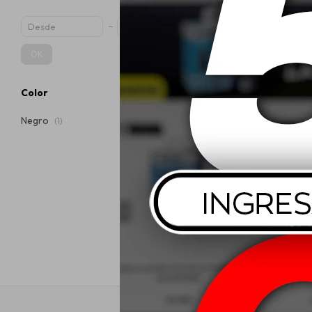
OK
Color
3M Cinta Ele
19mm 9.14mt
Negro
(1)
$