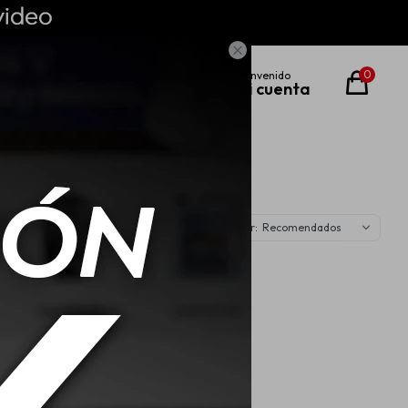

0
Recomendados