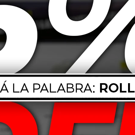
ctrica Temflex
 - Pack x 10
366