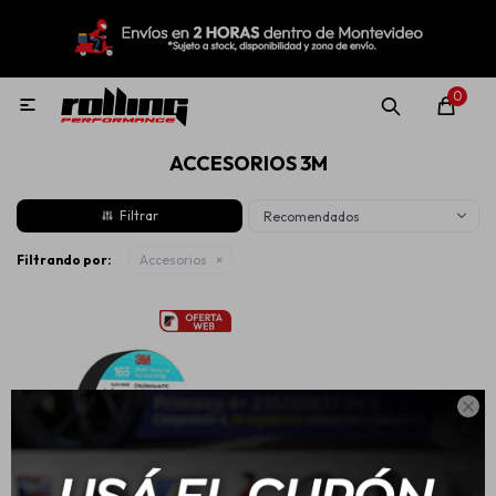
MI CUENTA
Menú
Nuevo!
Oportunidades!
Rolling Repuestos
0

ACCESORIOS 3M
Neumáticos
Recomendados
Llantas
Filtrando por:
Accesorios
Lubricantes

Aditivos
Aerosoles