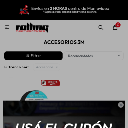
MI CUENTA
Menú
Nuevo!
Oportunidades!
Rolling Repuestos
0

ACCESORIOS 3M
Neumáticos
Recomendados
Llantas
Filtrando por:
Accesorios
Lubricantes

Aditivos
Aerosoles