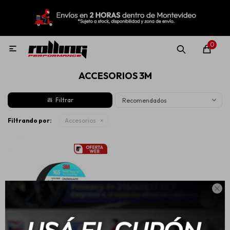
MI CUENTA
Menú
Nuevo!
Oportunidades!
Rolling Repuestos
0

ACCESORIOS 3M
Neumáticos
Recomendados
Llantas
Filtrando por:
Accesorios
Lubricantes

Aditivos
Aerosoles