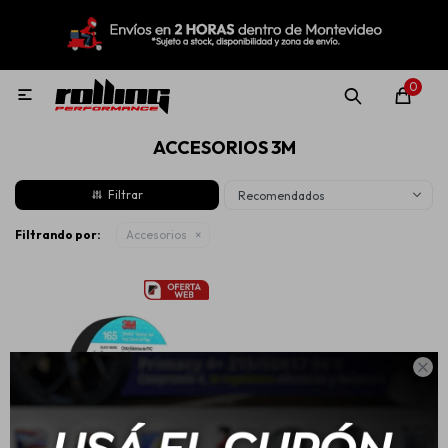
MI CUENTA
Menú
Nuevo!
Oportunidades!
Rolling Repuestos
0

ACCESORIOS 3M
Neumáticos
Recomendados
Llantas
Filtrando por:
Accesorios
Lubricantes

Aditivos
Aerosoles