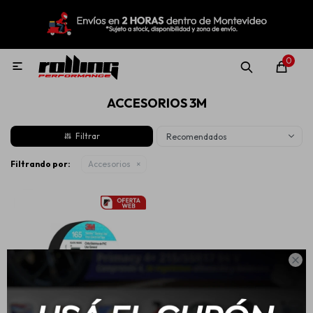
MI CUENTA
Menú
Nuevo!
Oportunidades!
Rolling Repuestos
0

ACCESORIOS 3M
Neumáticos
Recomendados
Llantas
Filtrando por:
Accesorios
Lubricantes

Aditivos
Aerosoles