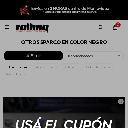
MI CUENTA
Menú
Nuevo!
Oportunidades!
Rolling Repuestos
0

OTROS SPARCO EN COLOR NEGRO
Neumáticos
Recomendados
Llantas
Filtrando por:
Accesorios
Otros
Color:
Negro
Quitar filtros
Lubricantes

Aditivos
Aerosoles