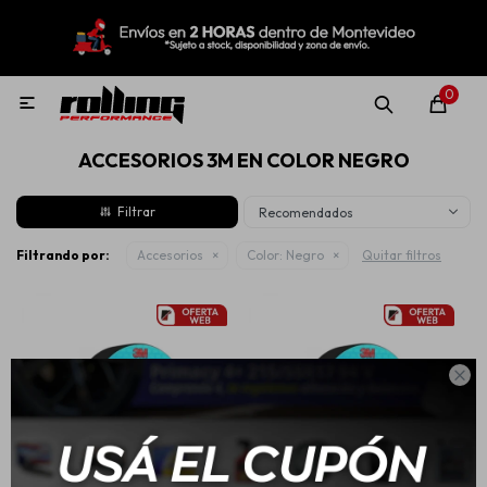
MI CUENTA
Menú
Nuevo!
Oportunidades!
Rolling Repuestos
0

ACCESORIOS 3M EN COLOR NEGRO
Neumáticos
Recomendados
Llantas
Filtrando por:
Accesorios
Color:
Negro
Quitar filtros
Lubricantes

Aditivos
Aerosoles